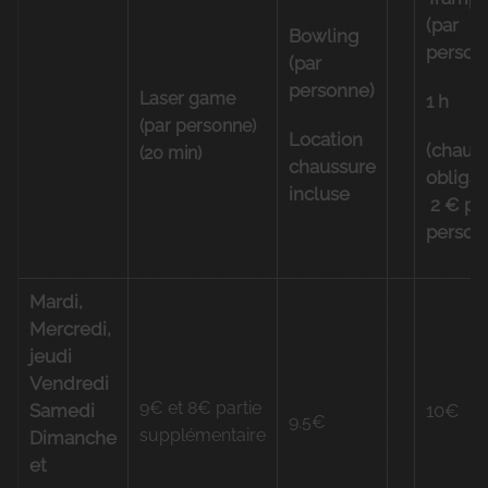
(par
Bowling
person
(par
personne)
Laser game
1 h
(par personne)
Location
(chaus
(20 min)
chaussure
obligat
incluse
2 € pa
person
Mardi,
Mercredi,
jeudi
Vendredi
9€ et 8€ partie
Samedi
10€
9.5€
supplémentaire
Dimanche
et