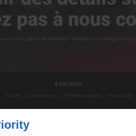
ez pas à nous co
 une bonne partie de bowling ? Goûtez à nos burgers acco
À PROPOS
Accueil
Contactez-nous
Mentions légales
Plan du site
Lot Zone Artisanale Ventiseri
20240
VENTISERI
iority
09 74 56 86 20