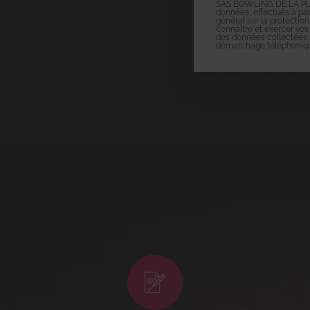
SAS BOWLING DE LA PLAIN
données, effectués à part
général sur la protection
connaître et exercer vos
des données collectées pa
démarchage téléphonique