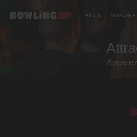
ACCUEIL
EN SAVOIR P
Attra
Appele
B