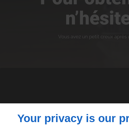
n’hésit
Vous avez un petit creux après
Your privacy is our pr