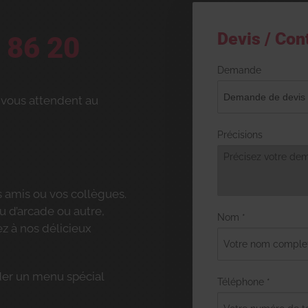
Devis / Con
 86 20
Demande
 vous attendent au
Précisions
s amis ou vos collègues.
eu d’arcade ou autre,
Nom *
ez à nos délicieux
er un menu spécial
Téléphone *