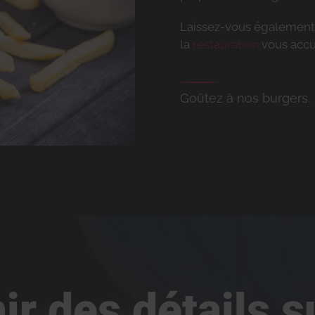
Laissez-vous également t
la
restauration
vous accu
Goûtez à nos burgers.
r des détails s