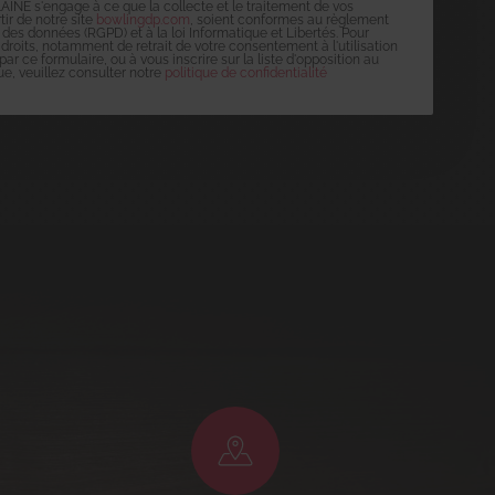
E s'engage à ce que la collecte et le traitement de vos
ir de notre site
bowlingdp.com
, soient conformes au règlement
 des données (RGPD) et à la loi Informatique et Libertés. Pour
 droits, notamment de retrait de votre consentement à l'utilisation
r ce formulaire, ou à vous inscrire sur la liste d'opposition au
, veuillez consulter notre
politique de confidentialité