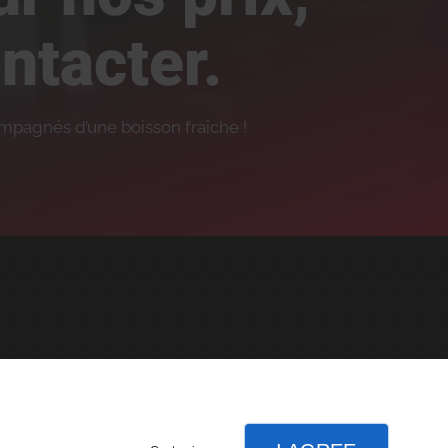
ntacter.
mpagnés d’une boisson fraîche !