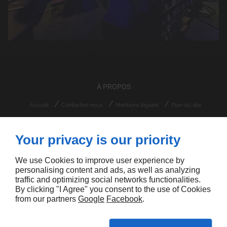
À PROPOS
Accueil
Contactez-nous
Mentions légales
Plan du site
Lot Zone Artisanale Ventiseri
20240
Your privacy is our priority
VENTISERI
09 74 56 86 20
We use Cookies to improve user experience by
personalising content and ads, as well as analyzing
traffic and optimizing social networks functionalities.
By clicking "I Agree" you consent to the use of Cookies
from our partners
Google
Facebook
.
Linkeo Web agency Corse