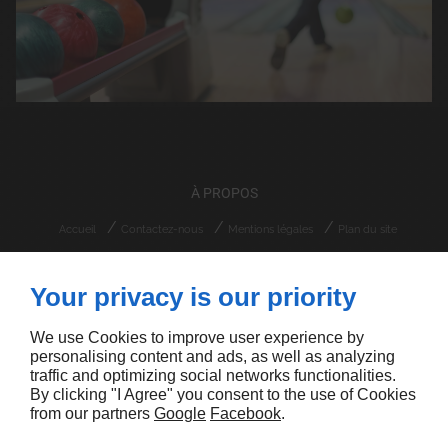
À PROPOS
Accueil
Contactez-nous
Mentions légales
Plan du site
Lot Zone Artisanale Ventiseri
20240
Your privacy is our priority
VENTISERI
09 74 56 86 20
We use Cookies to improve user experience by
personalising content and ads, as well as analyzing
traffic and optimizing social networks functionalities.
By clicking "I Agree" you consent to the use of Cookies
from our partners
Google
Facebook
.