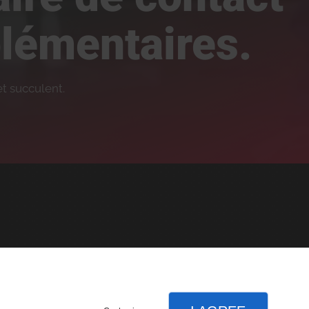
lémentaires.
t succulent.