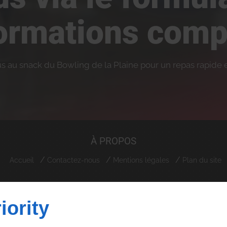
formations comp
 au snack du Bowling de la Plaine pour un repas rapide e
À PROPOS
Accueil
Contactez-nous
Mentions légales
Plan du site
Lot Zone Artisanale Ventiseri
20240
VENTISERI
iority
09 74 56 86 20