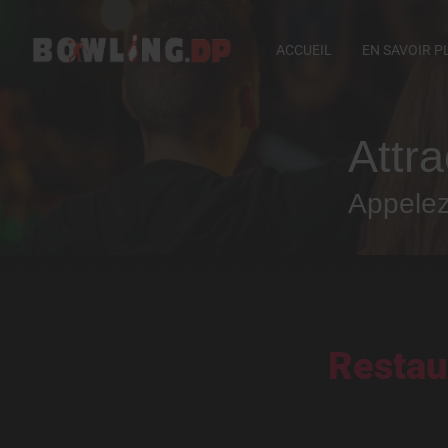
ACCUEIL
EN SAVOIR P
Attra
Appele
Restau