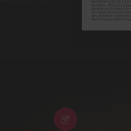
SAS BOWLING DE LA PLAIN
données, effectués à part
général sur la protection
connaître et exercer vos
des données collectées pa
démarchage téléphonique